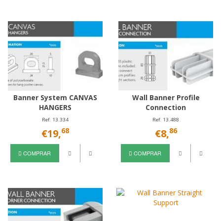
Banner System CANVAS
Wall Banner Profile
HANGERS
Connection
Ref. 13.334
Ref. 13.488
68
86
€19,
€8,
COMPRAR
COMPRAR