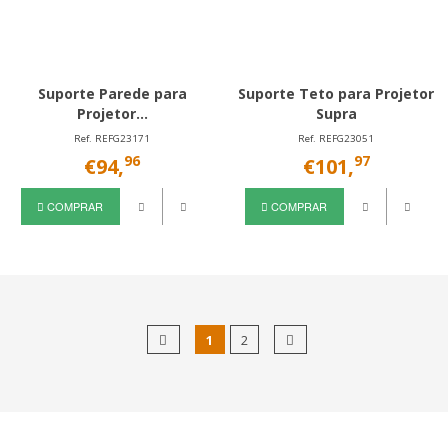
Suporte Parede para
Suporte Teto para Projetor
Projetor...
Supra
Ref. REFG23171
Ref. REFG23051
96
97
€94,
€101,
COMPRAR
COMPRAR
1
2