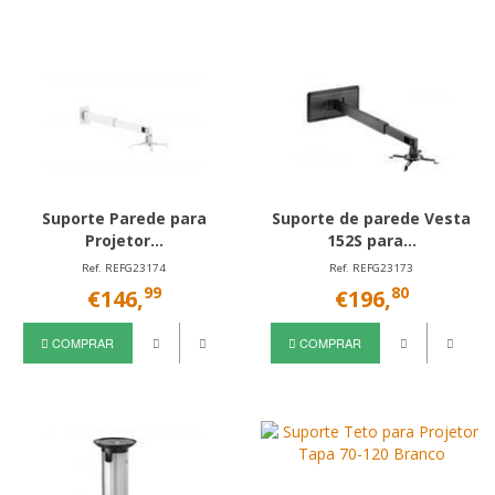
Suporte Parede para
Suporte de parede Vesta
Projetor...
152S para...
Ref. REFG23174
Ref. REFG23173
99
80
€146,
€196,
COMPRAR
COMPRAR