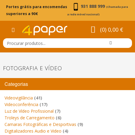
931 888 999
Portes grátis para encomendas
(Chamada para
superiores a 90€
a rede móvel nacional)
(0) 0,00 €
FOTOGRAFIA E VÍDEO
Categorias
Videovigilância
(41)
Videoconferência
(17)
Luz de Vídeo Profissional
(7)
Troleys de Carregamento
(6)
Camaras Fotográficas e Desportivas
(9)
Digitalizadores Audio e Video
(4)