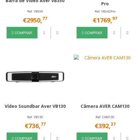
Barra de Vídeo Aver VB350
Pro
Ref. VB350
Ref. VB342Pro
77
97
€2950,
€1769,
COMPRAR
COMPRAR
Vídeo Soundbar Aver VB130
Câmera AVER CAM130
Ref. VB130
Ref. CAM130
77
37
€736,
€392,
COMPRAR
COMPRAR