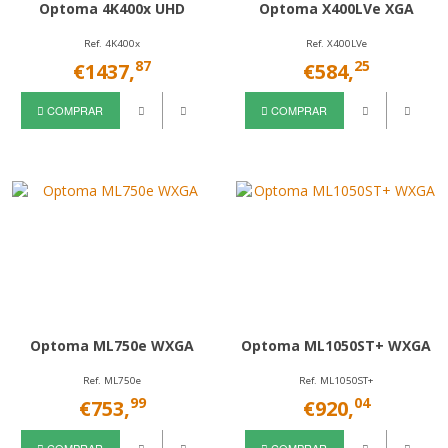
Optoma 4K400x UHD
Optoma X400LVe XGA
Ref. 4K400x
Ref. X400LVe
87
25
€1437,
€584,
COMPRAR
COMPRAR
Optoma ML750e WXGA
Optoma ML1050ST+ WXGA
Ref. ML750e
Ref. ML1050ST+
99
04
€753,
€920,