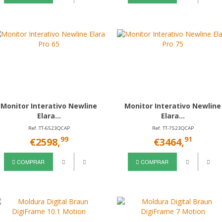
Monitor Interativo Newline
Monitor Interativo Newline
Elara...
Elara...
Ref. TT-6523QCAP
Ref. TT-7523QCAP
99
91
€2598,
€3464,
COMPRAR
COMPRAR