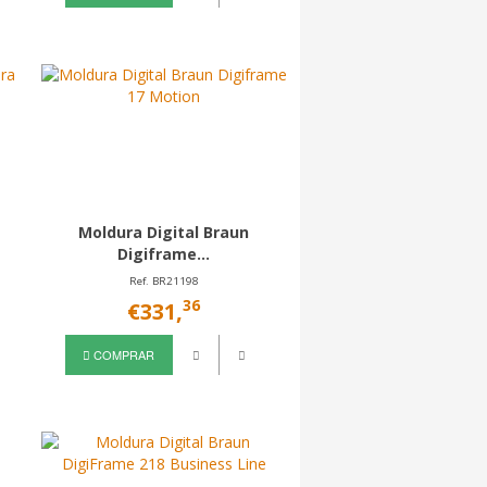
Moldura Digital Braun
Digiframe...
Ref. BR21198
36
€331,
COMPRAR