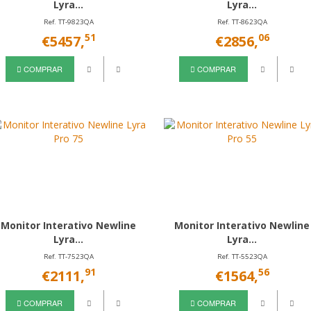
Lyra...
Lyra...
Ref. TT-9823QA
Ref. TT-8623QA
51
06
€5457,
€2856,
COMPRAR
COMPRAR
Monitor Interativo Newline
Monitor Interativo Newline
Lyra...
Lyra...
Ref. TT-7523QA
Ref. TT-5523QA
91
56
€2111,
€1564,
COMPRAR
COMPRAR