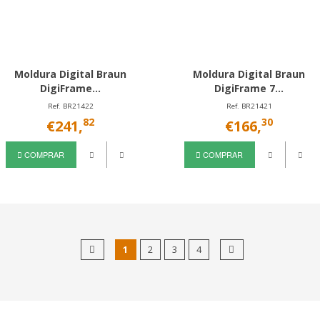
Moldura Digital Braun
Moldura Digital Braun
DigiFrame...
DigiFrame 7...
Ref. BR21422
Ref. BR21421
82
30
€241,
€166,
COMPRAR
COMPRAR
1
2
3
4