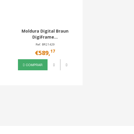
Moldura Digital Braun
DigiFrame...
Ref. BR21429
17
€589,
COMPRAR