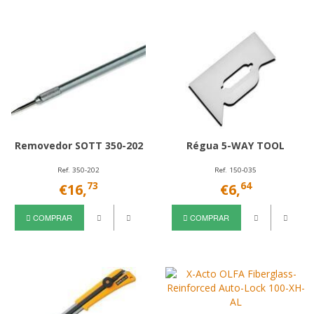
Removedor SOTT 350-202
Régua 5-WAY TOOL
Ref. 350-202
Ref. 150-035
73
64
€16,
€6,
COMPRAR
COMPRAR