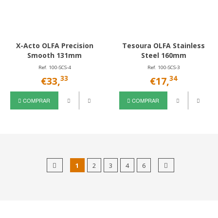
X-Acto OLFA Precision
Tesoura OLFA Stainless
Smooth 131mm
Steel 160mm
Ref. 100-SCS-4
Ref. 100-SCS-3
33
34
€33,
€17,
COMPRAR
COMPRAR
1
2
3
4
6