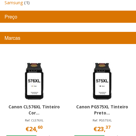
Samsung
(1)
Preço
Marcas
Canon CL576XL Tinteiro
Canon PG575XL Tinteiro
Cor...
Preto...
Ref. CL576XL
Ref. PG575XL
60
37
€24,
€23,