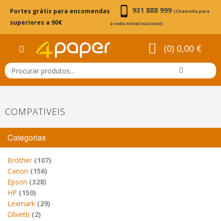
931 888 999
Portes grátis para encomendas
(Chamada para
superiores a 90€
a rede móvel nacional)
(0) 0,00 €
COMPATIVEIS
Categorias
Brother
(107)
Canon
(156)
Epson
(328)
HP
(150)
Lexmark
(29)
Olivetti
(2)