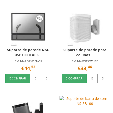
Suporte de parede NM-
Suporte de parede para
USP100BLACK...
colunas...
Ref. NM-USP100BLACK
Ref. NM-WS130WHITE
53
46
€44,
€33,
COMPRAR
COMPRAR