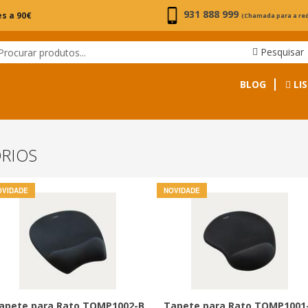
931 888 999
s a 90€
(Chamada para a re
Pesquisar
BLOG
LIS
ÓRIOS
OVIDADE
NOVIDADE
apete para Rato TQMP1002-B
Tapete para Rato TQMP1001