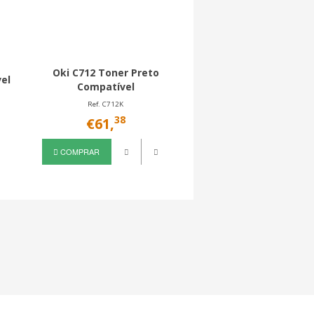
Oki C712 Toner Preto
vel
Compatível
Ref. C712K
38
€61,
COMPRAR