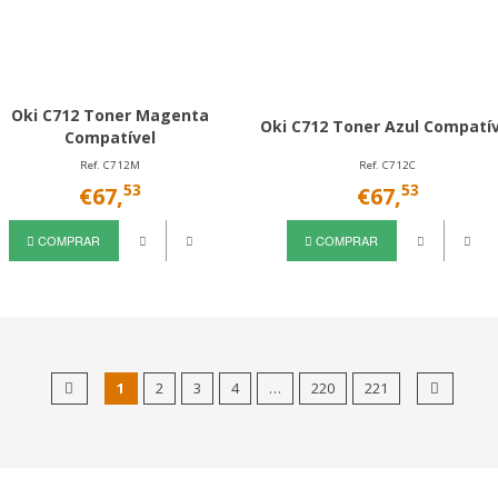
Oki C712 Toner Magenta
Oki C712 Toner Azul Compatí
Compatível
Ref. C712M
Ref. C712C
53
53
€67,
€67,
COMPRAR
COMPRAR
1
2
3
4
…
220
221