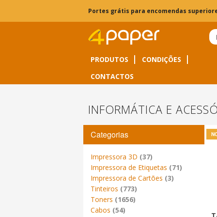
Portes grátis para encomendas superiore
PRODUTOS
CONDIÇÕES
CONTACTOS
INFORMÁTICA E ACESS
Categorias
N
Impressora 3D
(37)
Impressora de Etiquetas
(71)
Impressora de Cartões
(3)
Tinteiros
(773)
Toners
(1656)
Cabos
(54)
T