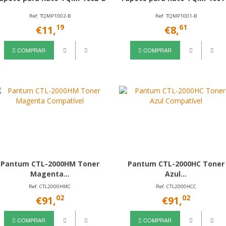
Ref. TQMP1002-B
Ref. TQMP1001-B
19
61
€11,
€8,
COMPRAR
COMPRAR
Pantum CTL-2000HM Toner
Pantum CTL-2000HC Toner
Magenta...
Azul...
Ref. CTL2000HMC
Ref. CTL2000HCC
02
02
€91,
€91,
COMPRAR
COMPRAR