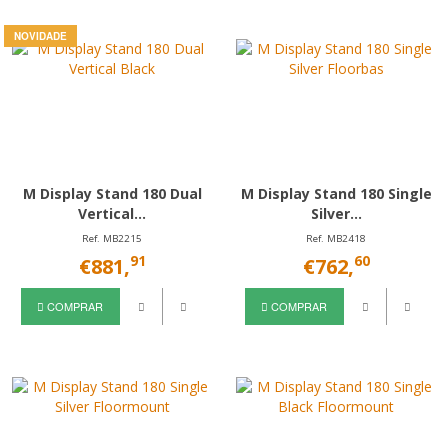
NOVIDADE
M Display Stand 180 Dual
M Display Stand 180 Single
Vertical...
Silver...
Ref. MB2215
Ref. MB2418
91
60
€881,
€762,
COMPRAR
COMPRAR