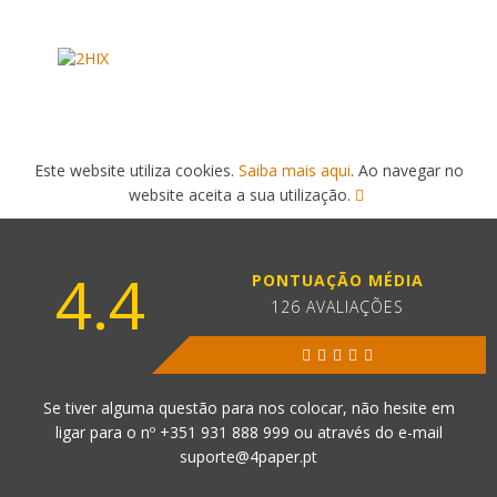
Este website utiliza cookies.
Saiba mais aqui
. Ao navegar no
website aceita a sua utilização.
4.4
PONTUAÇÃO MÉDIA
126 AVALIAÇÕES
Se tiver alguma questão para nos colocar, não hesite em
ligar para o nº
+351 931 888 999
ou através do e-mail
suporte@4paper.pt