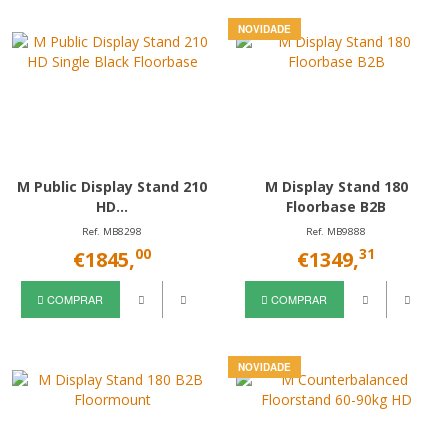
NOVIDADE
M Public Display Stand 210
M Display Stand 180
HD...
Floorbase B2B
Ref. MB8298
Ref. MB9888
00
31
€1845,
€1349,
COMPRAR
COMPRAR
NOVIDADE