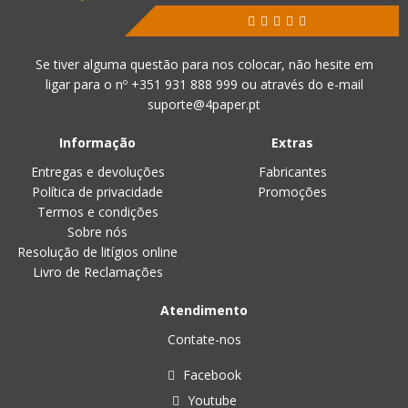
Se tiver alguma questão para nos colocar, não hesite em
ligar para o nº
+351 931 888 999
ou através do e-mail
suporte@4paper.pt
Informação
Extras
Entregas e devoluções
Fabricantes
Política de privacidade
Promoções
Termos e condições
Sobre nós
Resolução de litígios online
Livro de Reclamações
Atendimento
Contate-nos
Facebook
Youtube