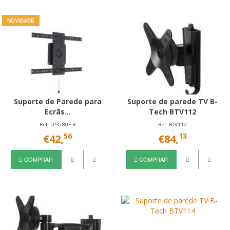
NOVIDADE
Suporte de Parede para
Suporte de parede TV B-
Ecrãs...
Tech BTV112
Ref. LP3780F-R
Ref. BTV112
56
13
€42,
€84,
COMPRAR
COMPRAR