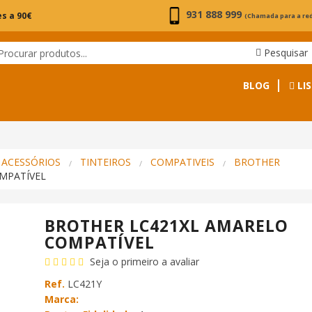
931 888 999
s a 90€
(Chamada para a re
Pesquisar
BLOG
LIS
 ACESSÓRIOS
TINTEIROS
COMPATIVEIS
BROTHER
MPATÍVEL
BROTHER LC421XL AMARELO
COMPATÍVEL
Seja o primeiro a avaliar
Ref.
LC421Y
Marca: