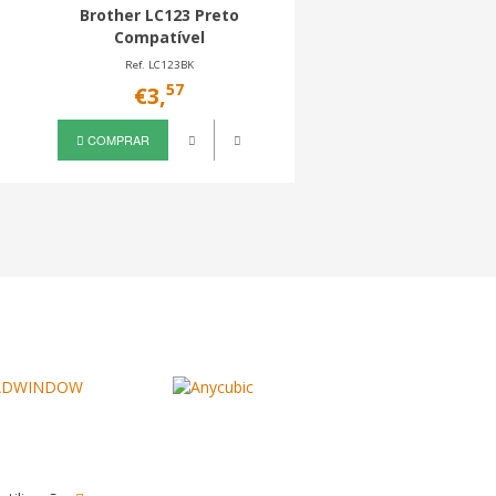
Brother LC123 Preto
Brother LC3239 Az
Compatível
Compatível
Ref. LC123BK
Ref. LC3239C
57
67
€3,
€35,
COMPRAR
COMPRAR