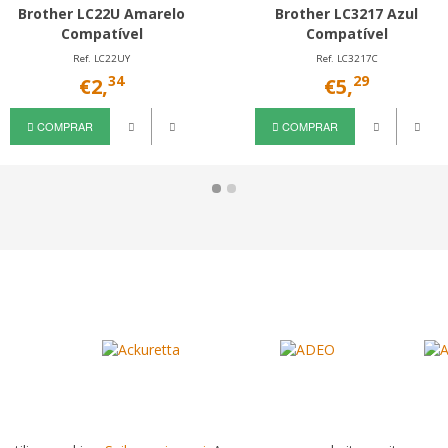
Brother LC22U Amarelo
Brother LC3217 Azul
Compatível
Compatível
Ref. LC22UY
Ref. LC3217C
34
29
€2,
€5,
COMPRAR
COMPRAR