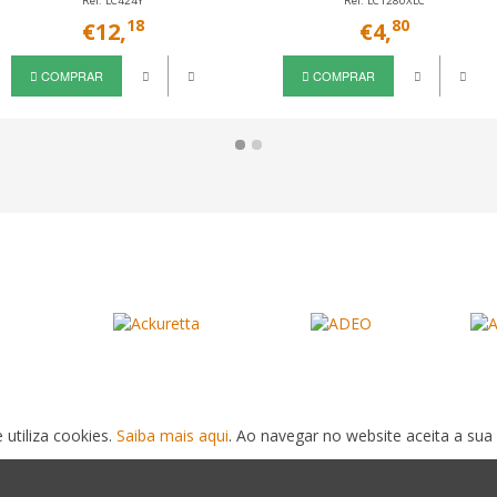
Ref. LC424Y
Ref. LC1280XLC
18
80
€12,
€4,
COMPRAR
COMPRAR
 utiliza cookies.
Saiba mais aqui
. Ao navegar no website aceita a sua 