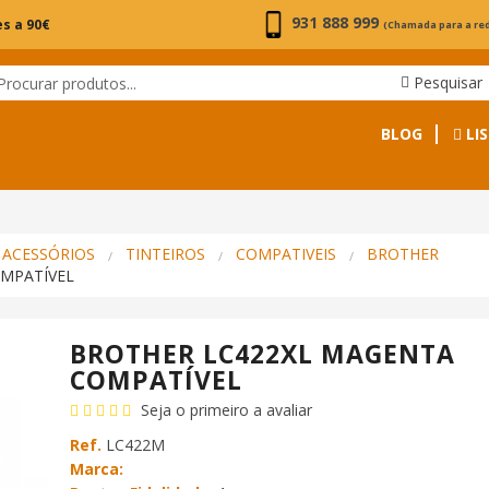
931 888 999
s a 90€
(Chamada para a re
Pesquisar
BLOG
LIS
 ACESSÓRIOS
TINTEIROS
COMPATIVEIS
BROTHER
MPATÍVEL
BROTHER LC422XL MAGENTA
COMPATÍVEL
Seja o primeiro a avaliar
Ref.
LC422M
Marca: