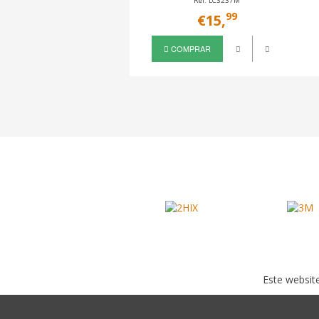
Ref. LC3237M
99
€15,
COMPRAR
Este website