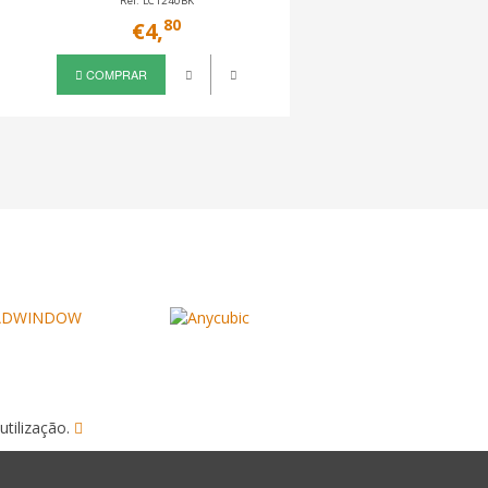
Ref. LC1240BK
Ref. LC3219BK
80
50
€4,
€7,
COMPRAR
COMPRAR
utilização.