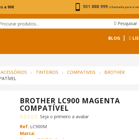
931 888 999
s a 90€
(Chamada para a re
Pesquisar
BLOG
LIS
 ACESSÓRIOS
TINTEIROS
COMPATIVEIS
BROTHER
PATÍVEL
BROTHER LC900 MAGENTA
COMPATÍVEL
Seja o primeiro a avaliar
Ref.
LC900M
Marca: