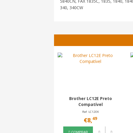
5840CN, FAX 1835C, 1835, 1840, 1840
340, 340CW
Brother LC12E Preto
Compatível
Ref. LC12EK
49
€8,
COMPRAR