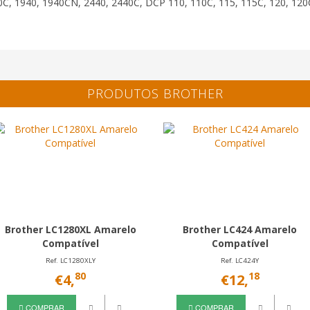
C, 1940, 1940CN, 2440, 2440C, DCP 110, 110C, 115, 115C, 120, 120
PRODUTOS BROTHER
Brother LC1280XL Amarelo
Brother LC424 Amarelo
Compatível
Compatível
Ref. LC1280XLY
Ref. LC424Y
80
18
€4,
€12,
COMPRAR
COMPRAR