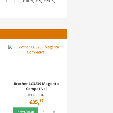
C, 310, 310C, 310CN, 315, 315CN,
Brother LC3239 Magenta
Brother LC900 Amar
Compatível
Compatível
Ref. LC3239M
Ref. LC900Y
67
85
€35,
€1,
COMPRAR
COMPRAR