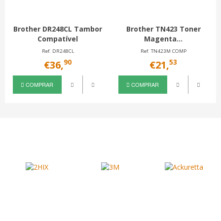
Brother DR248CL Tambor
Brother TN423 Toner
Compatível
Magenta...
Ref. DR248CL
Ref. TN423M COMP
90
53
€36,
€21,
COMPRAR
COMPRAR