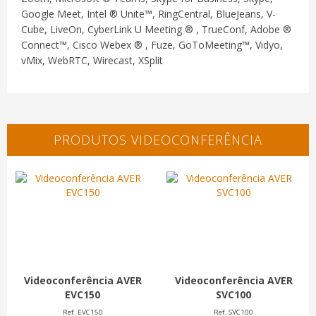
Google Meet, Intel ® Unite™, RingCentral, BlueJeans, V-
Cube, LiveOn, CyberLink U Meeting ® , TrueConf, Adobe ®
Connect™, Cisco Webex ® , Fuze, GoToMeeting™, Vidyo,
vMix, WebRTC, Wirecast, XSplit
PRODUTOS VIDEOCONFERÊNCIA
Videoconferência AVER
Videoconferência AVER
EVC150
SVC100
Ref. EVC150
Ref. SVC100