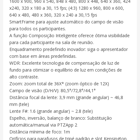
1600 x 900, 960 x 540, 848 x 480, 800 x 448, 640 x 360, 424
x240, 320 x 180 a 30, 15 fps; (4:3) 1280 x 960, 800 x 600,
640 x 480, 480 x 360, 320 x 240 a 30,15 fps
SmartFrame para ajuste automático do campo de visão
para todos os participantes.
A função Composição Inteligente oferece ótima visibilidade
para cada participante na sala de reunião.
Enquadramento predefinido inovador: siga o apresentador
com base em áreas predefinidas.
WDR: Excelente tecnologia de compensação de luz de
fundo para otimizar o equilíbrio de luz em condições de
alto contraste.
Zoom: zoom total de 36X* (zoom óptico de 12X)
Campo de visão (D/H/V): 80,5°/72,8°/44,1°
Distância focal da lente: 3,9 mm (grande angular) ~ 46,8
mm (tele)
Lente F#: 1.6 (grande angular) ~ 2.8 (tele)
Espelho, inversão, balanço de branco: Substituição
automática/manual via PTZApp 2
Distância mínima de foco: 1m
Orifícios para parafusos de tripé padrão e slot Kensington.