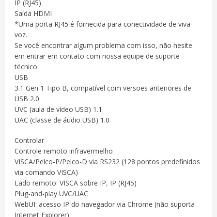
IP (RJ45)
Saída HDMI
*Uma porta RJ45 é fornecida para conectividade de viva-
voz.
Se você encontrar algum problema com isso, não hesite
em entrar em contato com nossa equipe de suporte
técnico.
USB
3.1 Gen 1 Tipo B, compatível com versões anteriores de
USB 2.0
UVC (aula de vídeo USB) 1.1
UAC (classe de áudio USB) 1.0
Controlar
Controle remoto infravermelho
VISCA/Pelco-P/Pelco-D via RS232 (128 pontos predefinidos
via comando VISCA)
Lado remoto: VISCA sobre IP, IP (RJ45)
Plug-and-play UVC/UAC
WebUI: acesso IP do navegador via Chrome (não suporta
Internet Explorer)