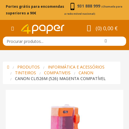
931 888 999
Portes grátis para encomendas
(Chamada para
superiores a 90€
a rede móvel nacional)
(0) 0,00 €
PRODUTOS
INFORMÁTICA E ACESSÓRIOS
TINTEIROS
COMPATIVEIS
CANON
CANON CLI526M (526) MAGENTA COMPATÍVEL