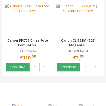
Canon PFI706 Cinza Foto
Canon CLI521M (521)
Compatível
Magenta...
Ref. PFI706PGY
Ref. CANCL521M
58
95
€110,
€2,
COMPRAR
COMPRAR