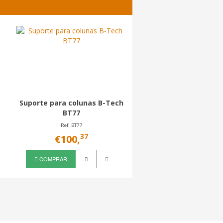
Suporte para colunas B-Tech
Suporte de parede 
BT77
colunas BT1
Ref. BT77
Ref. BT1
37
82
€100,
€49,
COMPRAR
COMPRAR