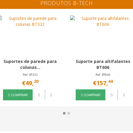
PRODUTOS B-TECH
Suportes de parede para
Suporte para altifalantes
colunas...
BT606
Ref. BT332
Ref. BT606
20
44
€49,
€157,
COMPRAR
COMPRAR