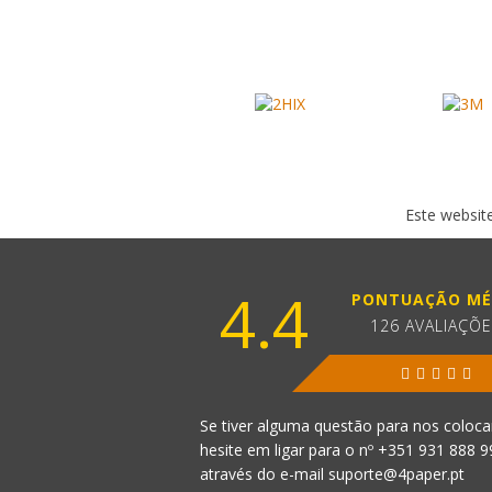
Este website
4.4
PONTUAÇÃO MÉ
126 AVALIAÇÕ
Se tiver alguma questão para nos coloca
hesite em ligar para o nº
+351 931 888 
através do e-mail
suporte@4paper.pt