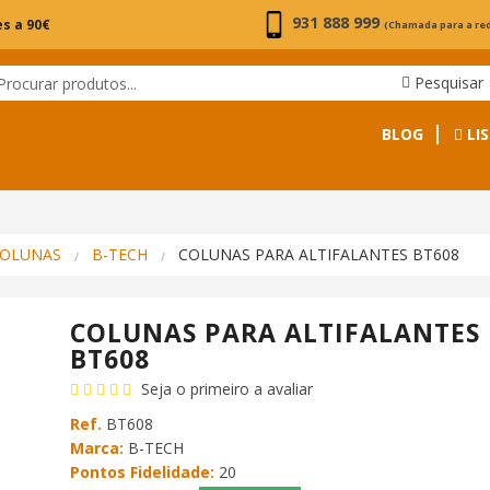
931 888 999
s a 90€
(Chamada para a re
Pesquisar
BLOG
LIS
OLUNAS
B-TECH
COLUNAS PARA ALTIFALANTES BT608
COLUNAS PARA ALTIFALANTES
BT608
Seja o primeiro a avaliar
Ref.
BT608
Marca:
B-TECH
Pontos Fidelidade:
20