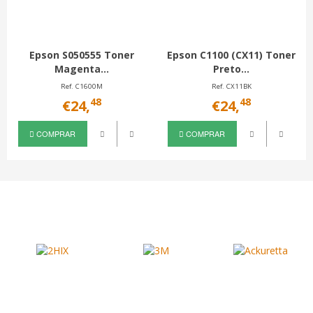
Epson S050555 Toner
Epson C1100 (CX11) Toner
Magenta...
Preto...
Ref. C1600M
Ref. CX11BK
48
48
€24,
€24,
COMPRAR
COMPRAR