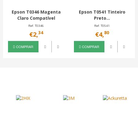
Epson T0346 Magenta
Epson T0541 Tinteiro
Claro Compatível
Preto...
Ref. T0346
Ref. T0541
34
80
€2,
€4,
COMPRAR
COMPRAR