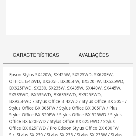
CARACTERÍSTICAS
AVALIAÇÕES
Epson Stylus SX420W, SX425W, SX525WD, SX620FW,
OFFICE B42WD, BX305F, BX305FW, BX320FW, BX525WD,
BX625FWD, SX230, SX235W, SX435W, SX440W, SX445W,
SX535WD, BX535WD, BX635FWD, BX925FWD,
BX935FWD / Stylus Office B 42WD / Stylus Office BX 305F /
Stylus Office BX 305FW / Stylus Office BX 305FW / Plus
Stylus Office BX 320FW / Stylus Office BX 525WD / Stylus
Office BX 620FWD / Stylus Office BX 625FWD / Stylus
Office BX 625FWD / Pro Edition Stylus Office BX 630FW
S / Stylus SX 230 / Stylus SX 235 / Stylus SX 235W / Stylus