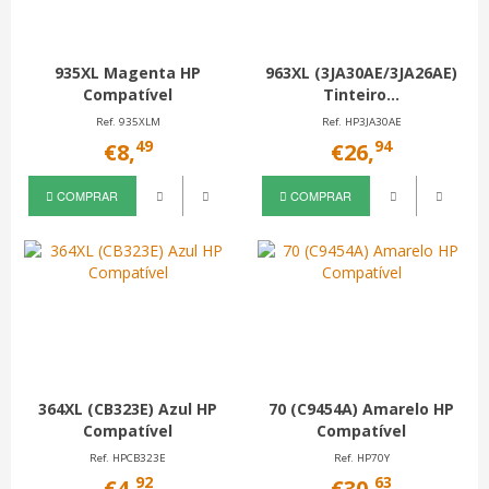
935XL Magenta HP
963XL (3JA30AE/3JA26AE)
Compatível
Tinteiro...
Ref. 935XLM
Ref. HP3JA30AE
49
94
€8,
€26,
COMPRAR
COMPRAR
364XL (CB323E) Azul HP
70 (C9454A) Amarelo HP
Compatível
Compatível
Ref. HPCB323E
Ref. HP70Y
92
63
€4,
€30,