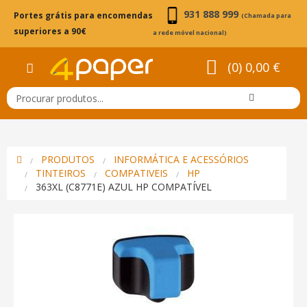
931 888 999
Portes grátis para encomendas
(Chamada para
superiores a 90€
a rede móvel nacional)
(0) 0,00 €
PRODUTOS
INFORMÁTICA E ACESSÓRIOS
TINTEIROS
COMPATIVEIS
HP
363XL (C8771E) AZUL HP COMPATÍVEL