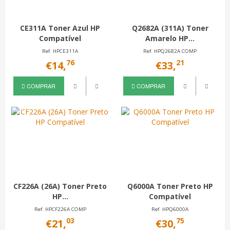
CE311A Toner Azul HP
Q2682A (311A) Toner
Compatível
Amarelo HP...
Ref. HPCE311A
Ref. HPQ2682A COMP
76
21
€14,
€33,
COMPRAR
COMPRAR
CF226A (26A) Toner Preto
Q6000A Toner Preto HP
HP...
Compatível
Ref. HPCF226A COMP
Ref. HPQ6000A
03
75
€21,
€30,