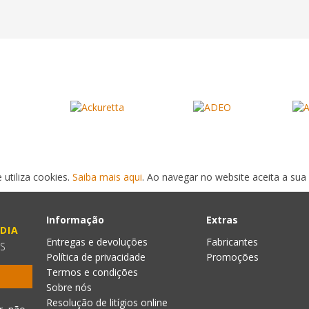
 utiliza cookies.
Saiba mais aqui
. Ao navegar no website aceita a sua 
Informação
Extras
DIA
Entregas e devoluções
Fabricantes
ES
Política de privacidade
Promoções
Termos e condições
Sobre nós
Resolução de litígios online