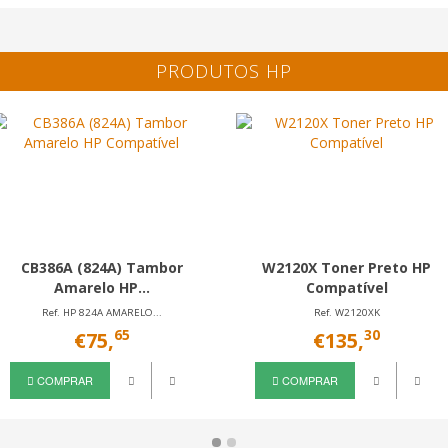
PRODUTOS HP
CB386A (824A) Tambor
W2120X Toner Preto HP
Amarelo HP...
Compatível
Ref. HP 824A AMARELO...
Ref. W2120XK
65
30
€75,
€135,
COMPRAR
COMPRAR