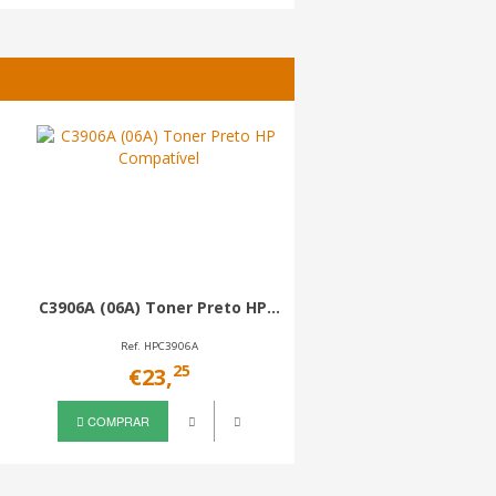
CE251A Toner Azul
C3906A (06A) Toner Preto HP...
Compatível
Ref. HPC3906A
Ref. HPCE251A
25
21
€23,
€33,
COMPRAR
COMPRAR