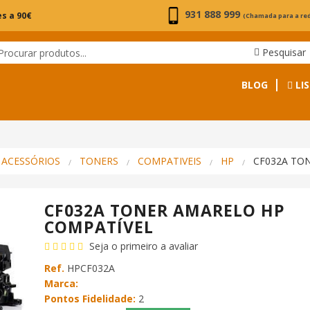
931 888 999
s a 90€
(Chamada para a re
Pesquisar
BLOG
LIS
 ACESSÓRIOS
TONERS
COMPATIVEIS
HP
CF032A TO
CF032A TONER AMARELO HP
COMPATÍVEL
Seja o primeiro a avaliar
Ref.
HPCF032A
Marca:
Pontos Fidelidade:
2