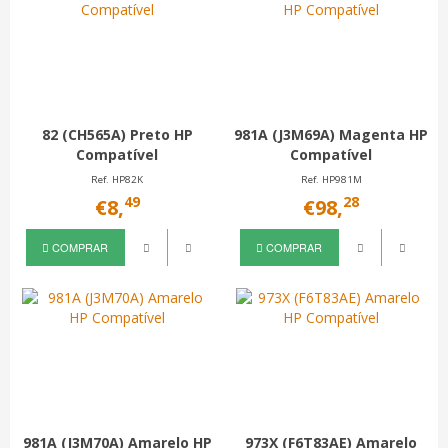
82 (CH565A) Preto HP
981A (J3M69A) Magenta HP
Compatível
Compatível
Ref. HP82K
Ref. HP981M
49
28
€8,
€98,
COMPRAR
COMPRAR
981A (J3M70A) Amarelo HP
973X (F6T83AE) Amarelo