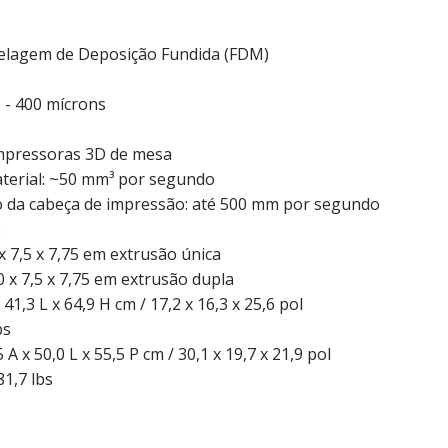
lagem de Deposição Fundida (FDM)
0 - 400 mícrons
impressoras 3D de mesa
terial: ~50 mm³ por segundo
o da cabeça de impressão: até 500 mm por segundo
:
 x 7,5 x 7,75 em extrusão única
,0 x 7,5 x 7,75 em extrusão dupla
 41,3 L x 64,9 H cm / 17,2 x 16,3 x 25,6 pol
bs
 A x 50,0 L x 55,5 P cm / 30,1 x 19,7 x 21,9 pol
81,7 lbs