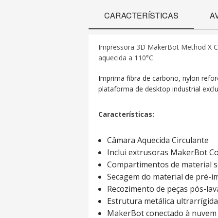
CARACTERÍSTICAS
A
Impressora 3D MakerBot Method X Car
aquecida a 110°C
Imprima fibra de carbono, nylon ref
plataforma de desktop industrial exc
Características:
Câmara Aquecida Circulante
Inclui extrusoras MakerBot C
Compartimentos de material s
Secagem do material de pré-i
Recozimento de peças pós-la
Estrutura metálica ultrarrígida
MakerBot conectado à nuvem