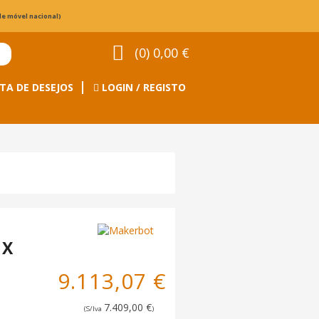
de móvel nacional)
(0) 0,00 €
TA DE DESEJOS
LOGIN / REGISTO
 X
9.113,07 €
7.409,00 €
(S/Iva
)