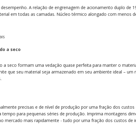
e desempenho.
A relação de engrenagem de acionamento duplo de 1
aterial em todas as camadas.
Núcleo térmico alongado com menos d
ais
do a seco
 a seco formam uma vedação quase perfeita para manter o material 
mite que seu material seja armazenado em seu ambiente ideal – um r
.
almente precisas e de nível de produção por uma fração dos custos d
 tempo para pequenas séries de produção.
Imprima montagens dimen
no mercado mais rapidamente - tudo por uma fração dos custos de i