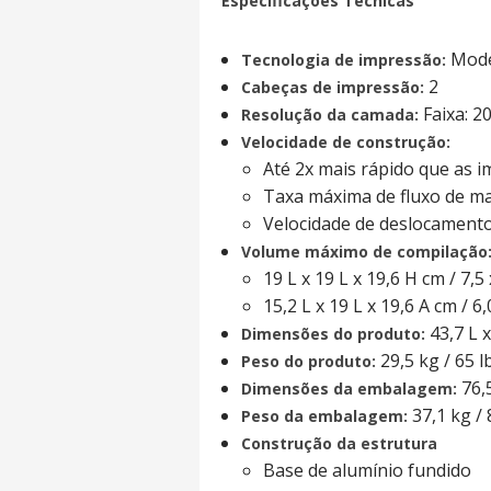
Especificações Técnicas
Mode
Tecnologia de impressão:
2
Cabeças de impressão:
Faixa: 2
Resolução da camada:
Velocidade de construção:
Até 2x mais rápido que as 
Taxa máxima de fluxo de ma
Velocidade de deslocament
Volume máximo de compilação
19 L x 19 L x 19,6 H cm / 7,5
15,2 L x 19 L x 19,6 A cm / 6
43,7 L x
Dimensões do produto:
29,5 kg / 65 l
Peso do produto:
76,5
Dimensões da embalagem:
37,1 kg / 
Peso da embalagem:
Construção da estrutura
Base de alumínio fundido