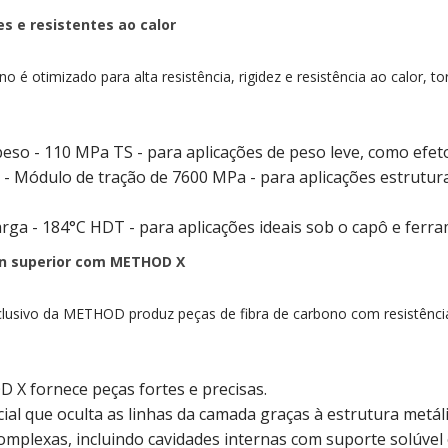
s e resistentes ao calor
 é otimizado para alta resistência, rigidez e resistência ao calor, t
peso - 110 MPa TS - para aplicações de peso leve, como efeto
 - Módulo de tração de 7600 MPa - para aplicações estrutura
carga - 184°C HDT - para aplicações ideais sob o capô e ferr
lon superior com METHOD X
xclusivo da METHOD produz peças de fibra de carbono com resistência
X fornece peças fortes e precisas.
ial que oculta as linhas da camada graças à estrutura metál
mplexas, incluindo cavidades internas com suporte solúvel