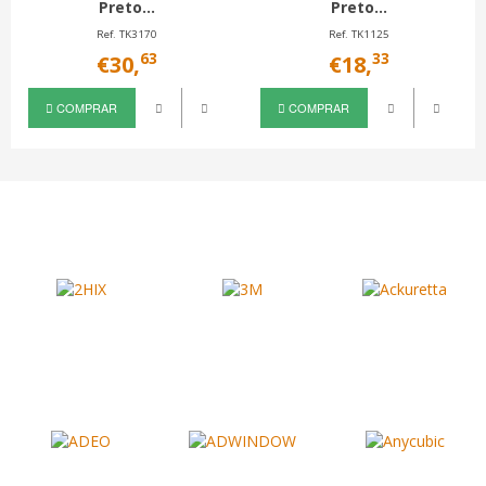
Preto...
Preto...
Ref. TK3170
Ref. TK1125
63
33
€30,
€18,
COMPRAR
COMPRAR