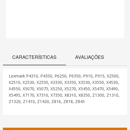
CARACTERÍSTICAS
AVALIAÇÕES
Lexmark P4310, P4350, P6250, P6350, P910, P915, X2500,
X2510, X2530, X2550, X3330, X3350, X3530, X3550, X4530,
X4550, X5070, X5075, X5250, X5270, X5450, X5470, X5490,
X5495, X7170, X7310, X7350, X8310, X8350, Z1300, Z1310,
Z1320, Z1410, Z1420, Z816, Z818, Z845