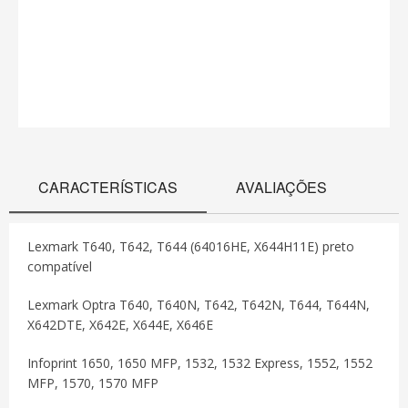
CARACTERÍSTICAS
AVALIAÇÕES
Lexmark T640, T642, T644 (64016HE, X644H11E) preto
compatível
Lexmark Optra T640, T640N, T642, T642N, T644, T644N,
X642DTE, X642E, X644E, X646E
Infoprint 1650, 1650 MFP, 1532, 1532 Express, 1552, 1552
MFP, 1570, 1570 MFP