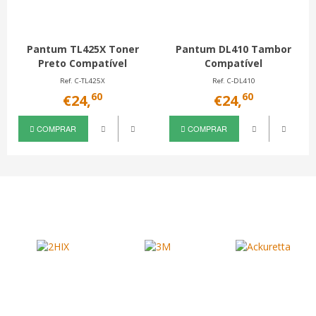
Pantum TL425X Toner
Pantum DL410 Tambor
Preto Compatível
Compatível
Ref. C-TL425X
Ref. C-DL410
60
60
€24,
€24,
COMPRAR
COMPRAR