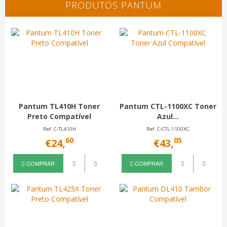
PRODUTOS PANTUM
Pantum TL410H Toner
Pantum CTL-1100XC Toner
Preto Compatível
Azul...
Ref. C-TL410H
Ref. C-CTL-1100XC
60
05
€24,
€43,
COMPRAR
COMPRAR