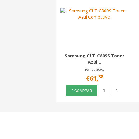
Samsung CLT-C809S Toner
Azul...
Ref. CLT809C
38
€61,
COMPRAR