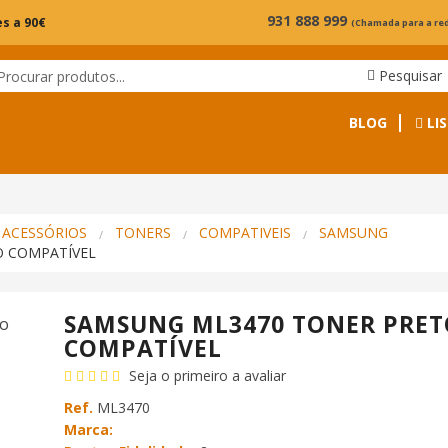
931 888 999
s a 90€
(Chamada para a re
Pesquisar
BLOG
LIS
 ACESSÓRIOS
TONERS
COMPATIVEIS
SAMSUNG
O COMPATÍVEL
SAMSUNG ML3470 TONER PRET
COMPATÍVEL
Seja o primeiro a avaliar
Ref.
ML3470
Marca: