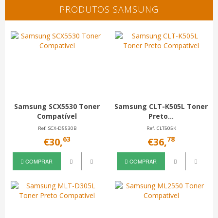
PRODUTOS SAMSUNG
Samsung SCX5530 Toner
Samsung CLT-K505L Toner
Compatível
Preto...
Ref. SCX-D5530B
Ref. CLT505K
63
78
€30,
€36,
COMPRAR
COMPRAR