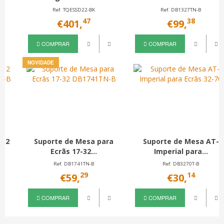
Ref. DB1327TN-B
Ref. DB1703TNV-B
38
34
€99,
€48,
COMPRAR
COMPRAR
Suporte de Mesa AT-
Suporte de Mesa para 2
Imperial para...
Ecrãs...
Ref. DB3270T-B
Ref. DB5132TNR-B
14
49
€30,
€77,
COMPRAR
COMPRAR