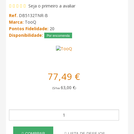
Seja o primeiro a avaliar
Ref.
DB5132TNR-B
Marca:
TooQ
Pontos Fidelidade:
20
Disponibilidade:
Por encomenda
77,49 €
63,00 €
(S/Iva
)
COMPRAR
LISTA DE DESEJOS