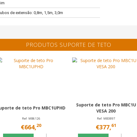
im
ubos de extensão: 0,8m, 1,5m, 3,0m
PRODUTOS SUPORTE DE TETO
Suporte de teto Pro MBC1U
uporte de teto Pro MBC1UPHD
VESA 200
Ref. MB6126
Ref. MB3897
20
61
€664,
€377,