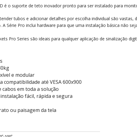
SD
é o suporte de teto inovador pronto para ser instalado para monito
stender tubos e adicionar detalhes por escolha individual são vastas
 A Série Pro inclui hardware para que uma instalação básica não se
ets Pro Series são ideais para qualquer aplicação de sinalização digit
s
80kg
xível e modular
ra compatibilidade até VESA 600x900
 cabos em toda a solução
instalação fácil, rápida e segura
trato ou paisagem da tela
0"-100"