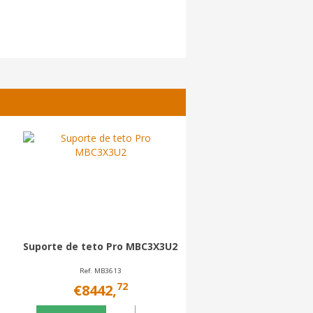
Suporte de teto Pro MBC3X3U2
Suporte de teto Pro M
Ref. MB3613
Ref. MB3514
72
01
€8442,
€3428,