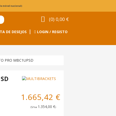
de móvel nacional)
(0) 0,00 €
TA DE DESEJOS
LOGIN / REGISTO
TO PRO MBC1UPSD
PSD
1.665,42 €
1.354,00 €
(S/Iva
)