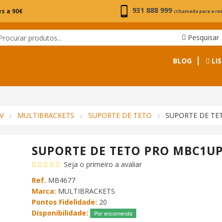
931 888 999
s a 90€
(Chamada para a re
Pesquisar
BLOG
LIS
V
MULTIBRACKETS
SUPORTE DE TETO
SUPORTE DE TE
SUPORTE DE TETO PRO MBC1U
Seja o primeiro a avaliar
Ref.
MB4677
Marca:
MULTIBRACKETS
Pontos Fidelidade:
20
Disponibilidade:
Por encomenda