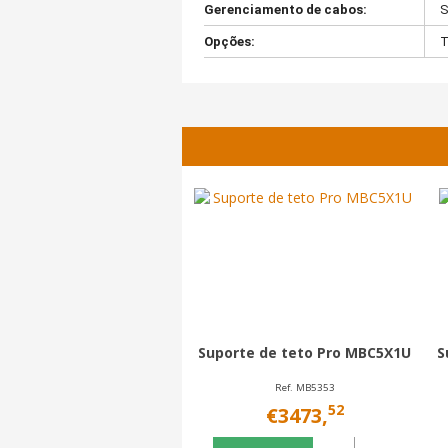
Gerenciamento de cabos:
S
Opções:
T
Suporte de teto Pro MBC5X1U
S
Ref. MB5353
52
€3473,