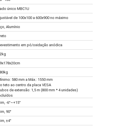
ado único MBC1U
justável de 100x100 a 600x900 no máximo
ço, Alumínio
reto
evestimento em pó/oxidação anódica
2kg
9x178x20cm
80kg
ínimo: 580 mm a Máx.: 1550 mm
o teto ao centro da placa VESA
ubos de extensão: 1,5 m (800 mm * 4 unidades)
ncluídos
im, -6°~+15°
im, 90°
im, ±4°