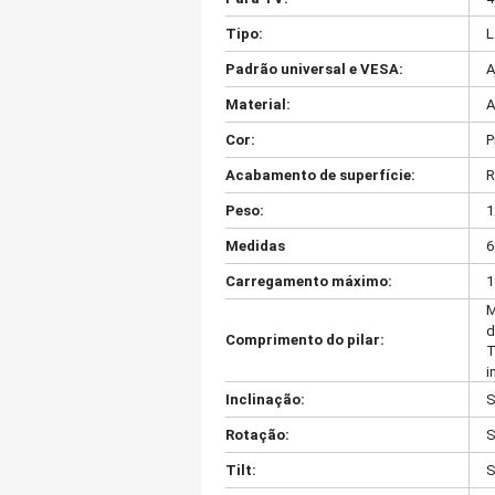
Tipo:
L
Padrão universal e VESA:
A
Material:
A
Cor:
P
Acabamento de superfície:
R
Peso:
1
Medidas
6
Carregamento máximo:
1
M
d
Comprimento do pilar:
T
i
Inclinação:
S
Rotação:
S
Tilt:
S