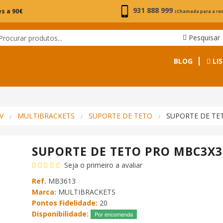
931 888 999
s a 90€
(Chamada para a re
Pesquisar
BLOG
LIS
V
MULTIBRACKETS
SUPORTE DE TETO
SUPORTE DE TE
SUPORTE DE TETO PRO MBC3X
Seja o primeiro a avaliar
Ref.
MB3613
Marca:
MULTIBRACKETS
Pontos Fidelidade:
20
Disponibilidade:
Por encomenda