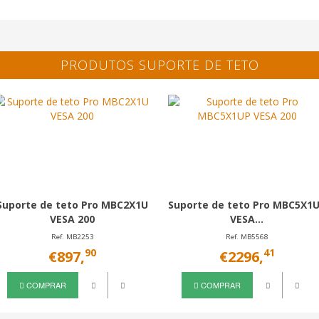
PRODUTOS SUPORTE DE TETO
Suporte de teto Pro MBC2X1U
Suporte de teto Pro MBC5X1
VESA 200
VESA...
Ref. MB2253
Ref. MB5568
90
41
€897,
€2296,
COMPRAR
COMPRAR