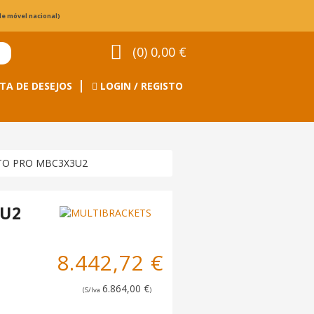
de móvel nacional)
(0) 0,00 €
TA DE DESEJOS
LOGIN / REGISTO
TO PRO MBC3X3U2
3U2
8.442,72 €
6.864,00 €
(S/Iva
)