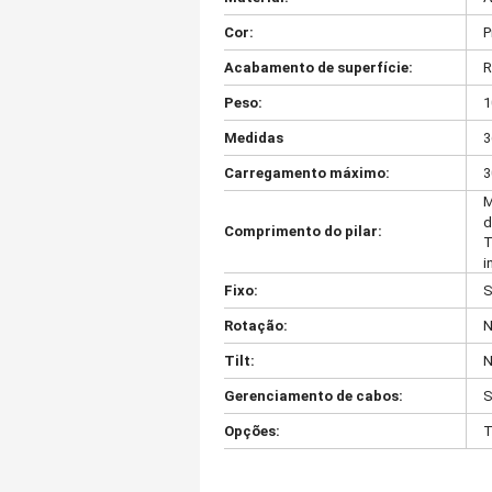
Cor:
P
Acabamento de superfície:
R
Peso:
1
Medidas
3
Carregamento máximo:
3
M
d
Comprimento do pilar:
T
i
Fixo:
S
Rotação:
N
Tilt:
N
Gerenciamento de cabos:
S
Opções:
T