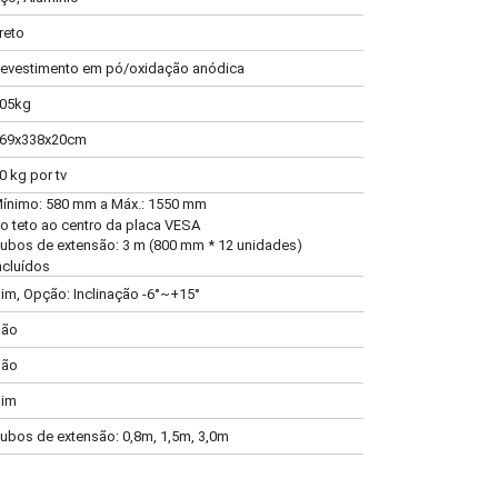
reto
evestimento em pó/oxidação anódica
05kg
69x338x20cm
0 kg por tv
ínimo: 580 mm a Máx.: 1550 mm
o teto ao centro da placa VESA
ubos de extensão: 3 m (800 mm * 12 unidades)
ncluídos
im, Opção: Inclinação -6°~+15°
ão
ão
im
ubos de extensão: 0,8m, 1,5m, 3,0m