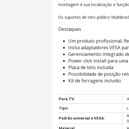
montagem à sua localização e função.
Os suportes de teto público Multibrack
Destaques
Um produto profissional, fle
Inclui adaptadores VESA pa
Gerenciamento integrado de
Power click install para uma 
Placa de teto incluída
Possibilidade de posição re
Kit de ferragens incluído
Para TV:
4
Tipo:
L
A
Padrão universal e VESA:
O
Material:
A