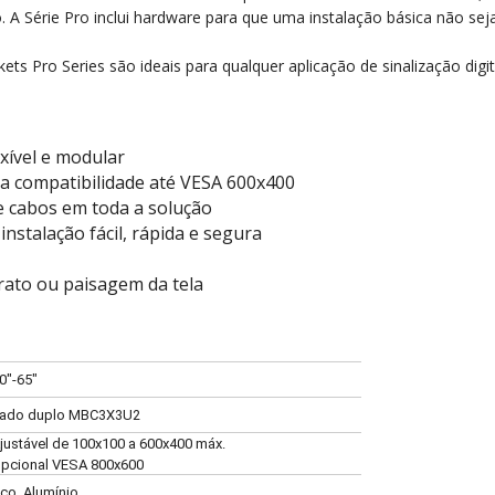
 A Série Pro inclui hardware para que uma instalação básica não se
ets Pro Series são ideais para qualquer aplicação de sinalização digit
xível e modular
ra compatibilidade até VESA 600x400
 cabos em toda a solução
instalação fácil, rápida e segura
trato ou paisagem da tela
0"-65"
ado duplo MBC3X3U2
justável de 100x100 a 600x400 máx.
pcional VESA 800x600
ço, Alumínio