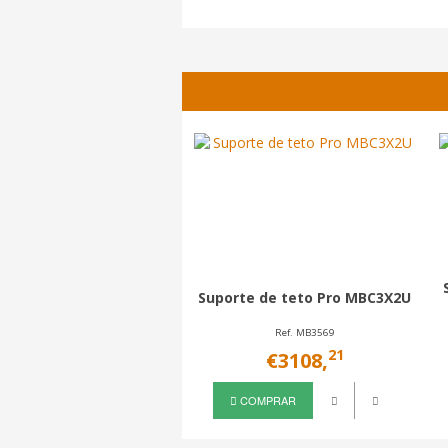
Suporte de teto Pro MBC3X2U
Ref. MB3569
21
€3108,
COMPRAR