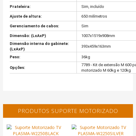
Prateleira:
Sim, incluído
Ajuste de altura:
650 milímetros
Gerenciamento de cabos:
Sim
Dimensão: (LxAxP)
1007x1519x908mm
Dimensão interna do gabinete:
393x459x163mm
(LxAxP)
Peso:
36kg
7789 - Kit de extensão M 600 p
Opções:
motorizado M 60kg e 120kg
PRODUTOS SUPORTE MOTORIZADO