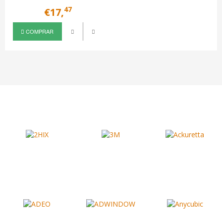
47
€17,
COMPRAR