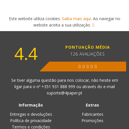
Este website utiliza cookies.
Saiba mais aqui
. Ao navegar no
website aceita a sua utilização.
4.4
PONTUAÇÃO MÉDIA
126 AVALIAÇÕES
Se tiver alguma questão para nos colocar, não hesite em
ligar para o nº
+351 931 888 999
ou através do e-mail
suporte@4paper.pt
Informação
Extras
Entregas e devoluções
Fabricantes
Política de privacidade
Promoções
Termos e condições