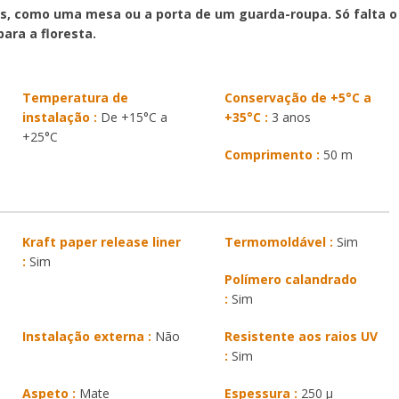
, como uma mesa ou a porta de um guarda-roupa. Só falta o 
ara a floresta.
Temperatura de
Conservação de +5°C a
instalação :
De +15°C a
+35°C :
3 anos
+25°C
Comprimento :
50 m
Kraft paper release liner
Termomoldável :
Sim
:
Sim
Polímero calandrado
:
Sim
Instalação externa :
Não
Resistente aos raios UV
:
Sim
Aspeto :
Mate
Espessura :
250 µ