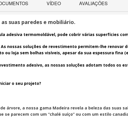
OCUMENTOS
VÍDEO
AVALIAÇÕES
as suas paredes e mobiliário.
ula adesiva termomoldável, pode cobrir várias superfícies com
... As nossas soluções de revestimento permitem-lhe renovar 
o ou loja sem bolhas visíveis, apesar da sua espessura fina (e
evestimento adesivo, as nossas soluções adotam todos os esti
iciar o seu projeto?
 de árvore, a nossa gama Madeira revela a beleza das suas s
ue se parecem com um “chalé suíço” ou com um estilo canadia