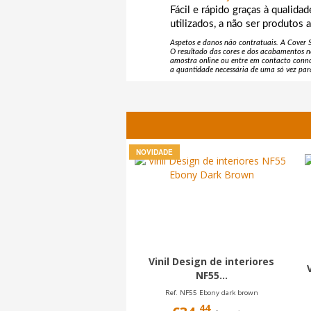
Fácil e rápido graças à qualida
utilizados, a não ser produtos 
Aspetos e danos não contratuais. A Cover St
O resultado das cores e dos acabamentos 
amostra online ou entre em contacto conno
a quantidade necessária de uma só vez para
NOVIDADE
Vinil Design de interiores
NF55...
Ref. NF55 Ebony dark brown
44