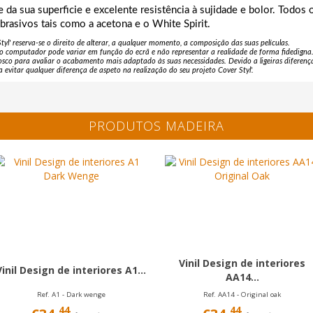
de da sua superficie e excelente resistência à sujidade e bolor. Todo
abrasivos tais como a acetona e o White Spirit.
yl' reserva-se o direito de alterar, a qualquer momento, a composição das suas películas.
no computador pode variar em função do ecrã e não representar a realidade de forma fidedig
sco para avaliar o acabamento mais adaptado às suas necessidades. Devido a ligeiras difere
 evitar qualquer diferença de aspeto na realização do seu projeto Cover Styl'.
PRODUTOS MADEIRA
Vinil Design de interiores
Vinil Design de interiores A1...
AA14...
Ref. A1 - Dark wenge
Ref. AA14 - Original oak
44
44