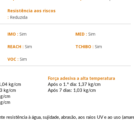
Resistência aos riscos
:
Reduzida
IMO :
Sim
MED :
Sim
REACH :
Sim
TCHIBO :
Sim
VOC :
Sim
Força adesiva a alta temperatura
 1,04 kg/cm
Após o 1.º dia: 1,37 kg/cm
43 kg/cm
Após 7 dias: 1,03 kg/cm
 kg/cm
 kg/cm
e resistência à água, sujidade, abrasão, aos raios UV e ao uso (amare