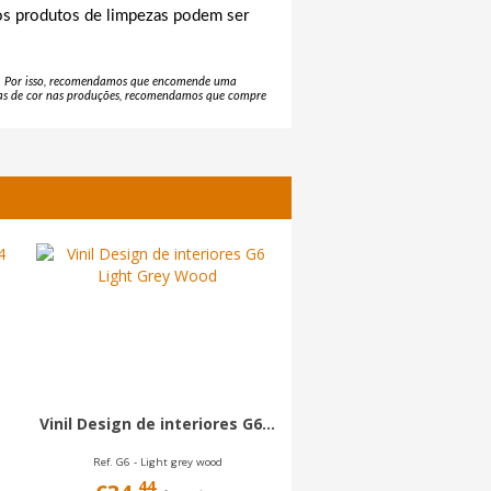
s os produtos de limpezas podem ser
na. Por isso, recomendamos que encomende uma
nças de cor nas produções, recomendamos que compre
NOVIDADE
Vinil Design de inter
Vinil Design de interiores G6...
CT58...
Ref. G6 - Light grey wood
Ref. CT58 Faded grey woo
44
44