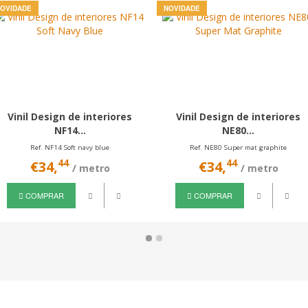
OVIDADE
NOVIDADE
Vinil Design de interiores
Vinil Design de interiores
NF14...
NE80...
Ref. NF14 Soft navy blue
Ref. NE80 Super mat graphite
44
44
€34,
€34,
/ metro
/ metro
COMPRAR
COMPRAR