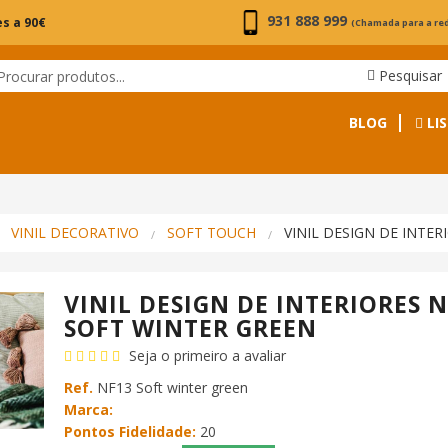
931 888 999
s a 90€
(Chamada para a re
Pesquisar
BLOG
LIS
VINIL DECORATIVO
SOFT TOUCH
VINIL DESIGN DE INTE
VINIL DESIGN DE INTERIORES 
SOFT WINTER GREEN
Seja o primeiro a avaliar
Ref.
NF13 Soft winter green
Marca:
Pontos Fidelidade:
20