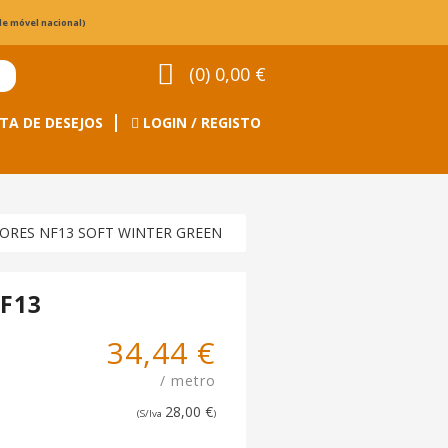
de móvel nacional)
(0) 0,00 €
TA DE DESEJOS
LOGIN / REGISTO
RIORES NF13 SOFT WINTER GREEN
NF13
34,44 €
/ metro
28,00 €
(S/Iva
)