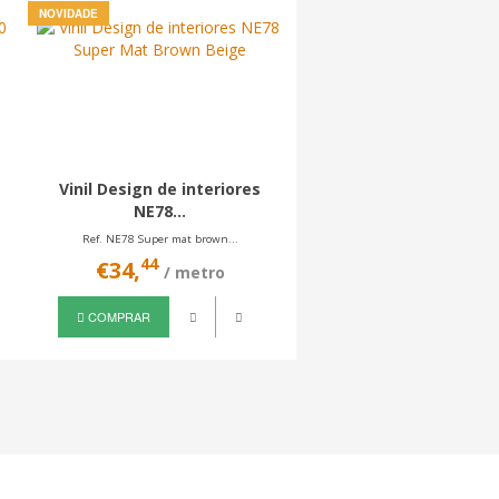
NOVIDADE
NOVIDADE
Vinil Design de interiores
Vinil Design de inter
NE78...
NE77...
Ref. NE78 Super mat brown...
Ref. NE77 Super mat light.
44
44
€34,
€34,
/ metro
/ metro
COMPRAR
COMPRAR