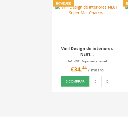
NOVIDADE
N
Vinil Design de interiores
NE81...
Ref. NE81 Super mat charcoal
44
€34,
/ metro
COMPRAR