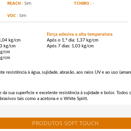
REACH :
Sim
TCHIBO :
-
VOC :
Sim
Força adesiva a alta temperatura
 1,04 kg/cm
Após o 1.º dia: 1,37 kg/cm
43 kg/cm
Após 7 dias: 1,03 kg/cm
 kg/cm
 kg/cm
e resistência à água, sujidade, abrasão, aos raios UV e ao uso (amare
de da sua superficie e excelente resistência à sujidade e bolor. Todo
abrasivos tais como a acetona e o White Spirit.
PRODUTOS SOFT TOUCH