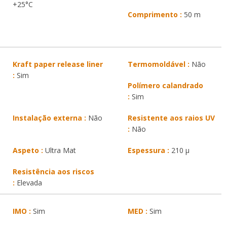
+25°C
Comprimento :
50 m
Kraft paper release liner
Termomoldável :
Não
:
Sim
Polímero calandrado
:
Sim
Instalação externa :
Não
Resistente aos raios UV
:
Não
Aspeto :
Ultra Mat
Espessura :
210 µ
Resistência aos riscos
:
Elevada
IMO :
Sim
MED :
Sim