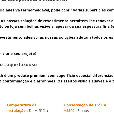
ula adesiva termomoldável, pode cobrir várias superfícies com
... As nossas soluções de revestimento permitem-lhe renovar 
o ou loja sem bolhas visíveis, apesar da sua espessura fina (e
evestimento adesivo, as nossas soluções adotam todos os esti
iciar o seu projeto?
 o toque luxuoso
uch é um produto premium com superfície especial diferenci
 à contaminação e a arranhões. Os efeitos visuais suaves e o
Temperatura de
Conservação de +5°C a
instalação :
De +15°C a
+35°C :
3 anos