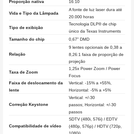
Proporção nativa
16:10
A fonte de luz laser dura até
Vida e Tipo da Lâmpada
20.000 horas
Tecnologia DLP® de chip
Tipo de exibição
único da Texas Instruments
Tamanho do chip
0,67" DMD
9 lentes opcionais de 0,38 a
Relação
8,26:1 faixa de proporção de
projeção
1,25x Power Zoom / Power
Taxa de Zoom
Focus
Faixa de deslocamento da
Vertical: -15% a +55%,
lente
Horizontal: -5% a +5%
Vertical: +/-30
Correção Keystone
passos;
Horizontal: +/-30
passos
SDTV (480i, 576i) / EDTV
Compatibilidade de vídeo
(480p, 576p) / HDTV (720p,
1080i)