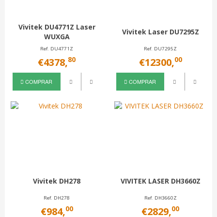
Vivitek DU4771Z Laser
Vivitek Laser DU7295Z
WUXGA
Ref. DU4771Z
Ref. DU7295Z
80
00
€4378,
€12300,
COMPRAR
COMPRAR
Vivitek DH278
VIVITEK LASER DH3660Z
Ref. DH278
Ref. DH3660Z
00
00
€984,
€2829,