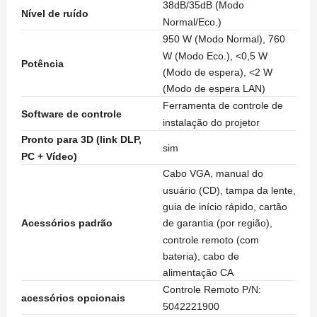
38dB/35dB (Modo
Nível de ruído
Normal/Eco.)
950 W (Modo Normal), 760
W (Modo Eco.), <0,5 W
Potência
(Modo de espera), <2 W
(Modo de espera LAN)
Ferramenta de controle de
Software de controle
instalação do projetor
Pronto para 3D (link DLP,
sim
PC + Vídeo)
Cabo VGA, manual do
usuário (CD), tampa da lente,
guia de início rápido, cartão
de garantia (por região),
Acessórios padrão
controle remoto (com
bateria), cabo de
alimentação CA
Controle Remoto P/N:
acessórios opcionais
5042221900