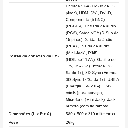
Entrada VGA (D-Sub de 15
pinos), HDMI (2x), DVI-D,
Componente (5 BNC)
(RGBHV), Entrada de áudio
(RCA), Saída VGA (D-Sub de
15 pinos), Saída de áudio
(RCA) ), Saída de áudio
(Mini-Jack), RJ45
Portas de conexão de E/S
(HDBaseT/LAN), Gatilho de
12v, RS-232 (Entrada 1x /
Saída 1x), 3D-Sync (Entrada
3D-Sync 1x/Saída 1x), USB A
(Energia : 5V/2.0A), USB
miniB (para serviço),
Microfone (Mini-Jack), Jack
remoto (com fio remoto)
Dimensões (L x P x A)
580 x 500 x 210 milímetros
Peso
26kg