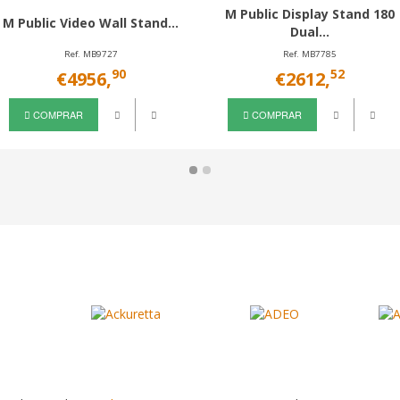
M Public Display Stand 180
M Public Video Wall Stand...
Dual...
Ref. MB9727
Ref. MB7785
90
52
€4956,
€2612,
COMPRAR
COMPRAR