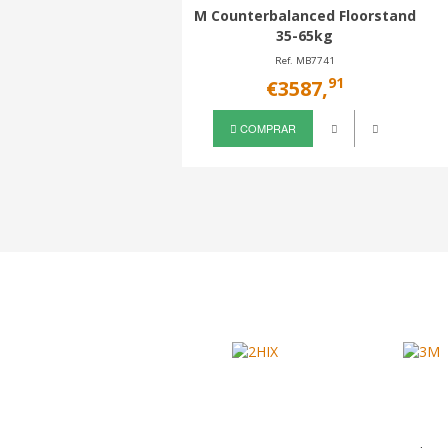
M Counterbalanced Floorstand
35-65kg
Ref. MB7741
91
€3587,
COMPRAR