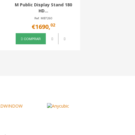
M Public Display Stand 180
M Display 180 Sing
HD...
Ref. MB7260
Ref. MB0643
02
35
€1690,
€670,
COMPRAR
COMPRAR