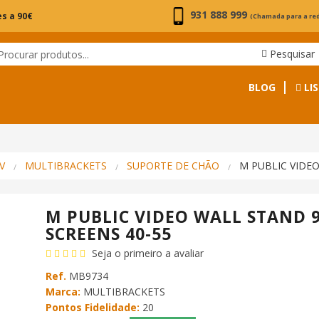
931 888 999
s a 90€
(Chamada para a re
Pesquisar
BLOG
LIS
V
MULTIBRACKETS
SUPORTE DE CHÃO
M PUBLIC VIDEO
M PUBLIC VIDEO WALL STAND 9
SCREENS 40-55
Seja o primeiro a avaliar
Ref.
MB9734
Marca:
MULTIBRACKETS
Pontos Fidelidade:
20