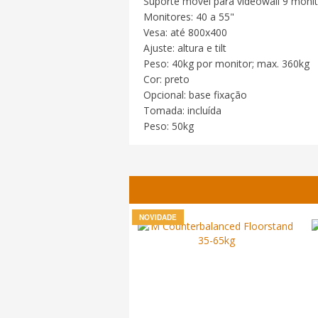
Suporte móvel para videowall 9 moni
Monitores: 40 a 55"
Vesa: até 800x400
Ajuste: altura e tilt
Peso: 40kg por monitor; max. 360kg
Cor: preto
Opcional: base fixação
Tomada: incluída
Peso: 50kg
NOVIDADE