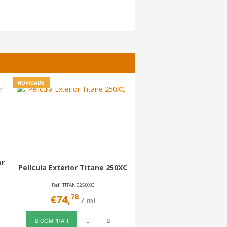
NOVIDADE
r
Película Exterior Titane 250XC
Película Interior Silve
Ref. TITANE250XC
Ref. SILVER70C
78
13
€74,
€38,
/ ml
/ ml
COMPRAR
COMPRAR