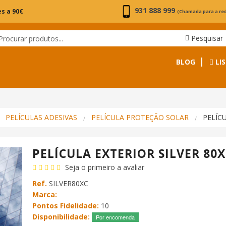
931 888 999
s a 90€
(Chamada para a re
Pesquisar
BLOG
LIS
PELÍCULAS ADESIVAS
PELÍCULA PROTEÇÃO SOLAR
PELÍCU
PELÍCULA EXTERIOR SILVER 80
Seja o primeiro a avaliar
Ref.
SILVER80XC
Marca:
Pontos Fidelidade:
10
Disponibilidade:
Por encomenda