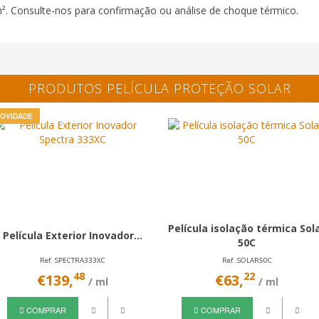
². Consulte-nos para confirmação ou análise de choque térmico.
PRODUTOS PELÍCULA PROTEÇÃO SOLAR
OVIDADE
Película isolação térmica Sola
Película Exterior Inovador...
50C
Ref. SPECTRA333XC
Ref. SOLAR50C
48
22
€139,
€63,
/ ml
/ ml
COMPRAR
COMPRAR