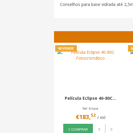
Conselhos para base vidrada até 2,5m
NOVIDADE
N
Película Eclipse 40-80C...
Ref. Eclipse
52
€183,
/ ml
COMPRAR