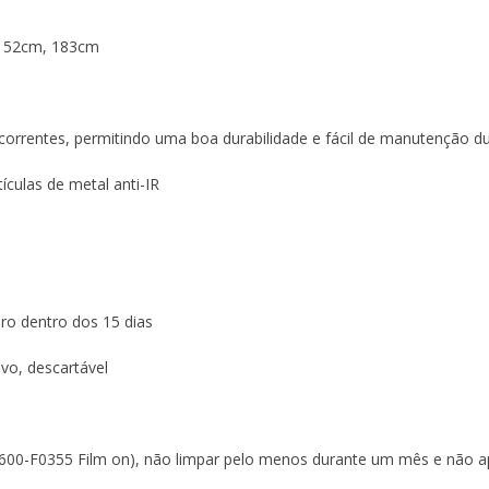
, 152cm, 183cm
 correntes, permitindo uma boa durabilidade e fácil de manutenção du
tículas de metal anti-IR
dro dentro dos 15 dias
ivo, descartável
 600-F0355 Film on), não limpar pelo menos durante um mês e não apl