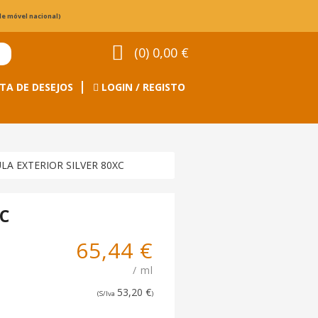
de móvel nacional)
(0) 0,00 €
TA DE DESEJOS
LOGIN / REGISTO
LA EXTERIOR SILVER 80XC
XC
65,44 €
/ ml
53,20 €
(S/Iva
)