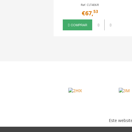
Ref. CLT406R
53
€67,
COMPRAR
Este website