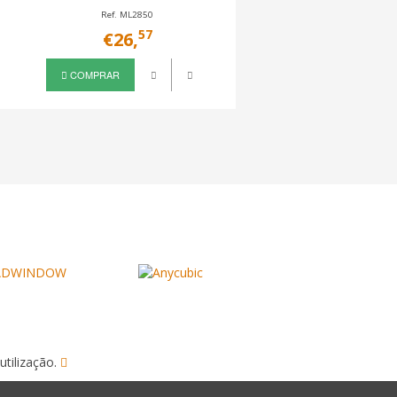
Ref. ML2850
Ref. MLTD307E
57
35
€26,
€55,
COMPRAR
COMPRAR
utilização.