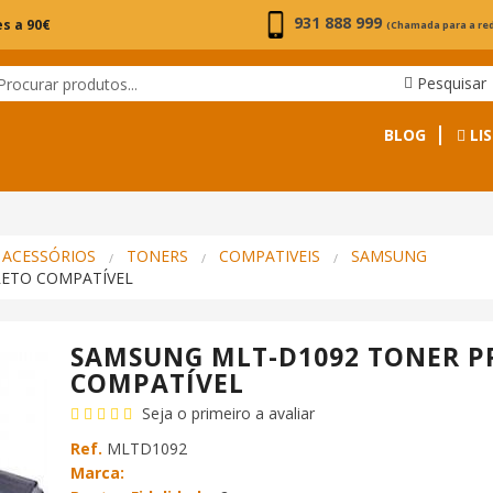
931 888 999
s a 90€
(Chamada para a re
Pesquisar
BLOG
LIS
 ACESSÓRIOS
TONERS
COMPATIVEIS
SAMSUNG
RETO COMPATÍVEL
SAMSUNG MLT-D1092 TONER P
COMPATÍVEL
Seja o primeiro a avaliar
Ref.
MLTD1092
Marca: