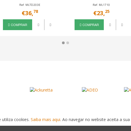
Ref. MLTD203E
Ref. ML1710
78
25
€36,
€23,
COMPRAR
COMPRAR
 utiliza cookies.
Saiba mais aqui
. Ao navegar no website aceita a sua 