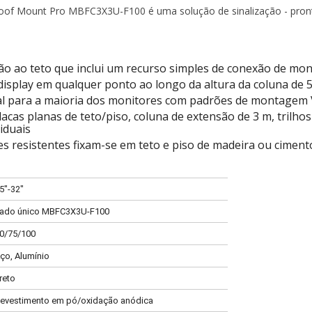
 Roof Mount Pro
MBFC3X3U-F100
é uma solução de sinalização - pront
o ao teto que inclui um recurso simples de conexão de mon
display em qualquer ponto ao longo da altura da coluna de
al para a maioria dos monitores com padrões de montagem
lacas planas de teto/piso, coluna de extensão de 3 m, trilh
iduais
res resistentes fixam-se em teto e piso de madeira ou ciment
5"-32"
ado único MBFC3X3U-F100
0/75/100
ço, Alumínio
reto
evestimento em pó/oxidação anódica