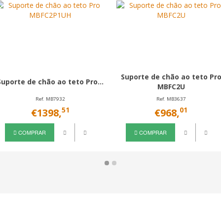
Suporte de chão ao teto Pr
Suporte de chão ao teto Pro...
MBFC2U
Ref. MB7932
Ref. MB3637
51
01
€1398,
€968,
COMPRAR
COMPRAR