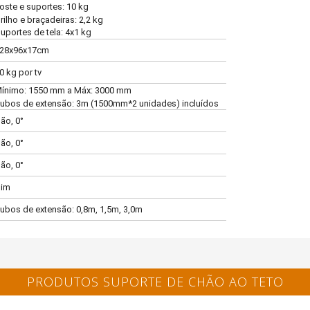
oste e suportes: 10 kg
rilho e braçadeiras: 2,2 kg
uportes de tela: 4x1 kg
28x96x17cm
0 kg por tv
ínimo: 1550 mm a Máx: 3000 mm
ubos de extensão: 3m (1500mm*2 unidades) incluídos
ão, 0°
ão, 0°
ão, 0°
im
ubos de extensão: 0,8m, 1,5m, 3,0m
PRODUTOS SUPORTE DE CHÃO AO TETO