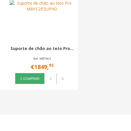
o
Suporte de chão ao teto Pro...
Suporte de chão ao teto
Ref. MB7963
Ref. MB7734
92
90
€1849,
€1758,
COMPRAR
COMPRAR