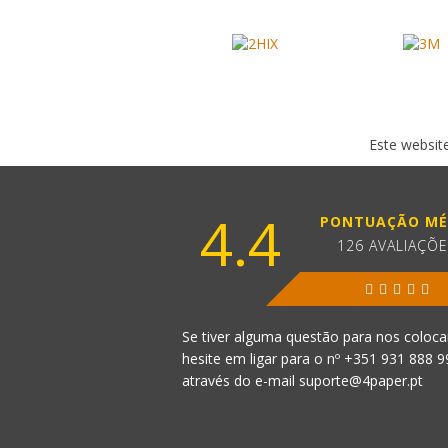
Este website
4.4
PONTUAÇÃO MÉ
126 AVALIAÇÕ
Se tiver alguma questão para nos coloca
hesite em ligar para o nº
+351 931 888 
através do e-mail
suporte@4paper.pt