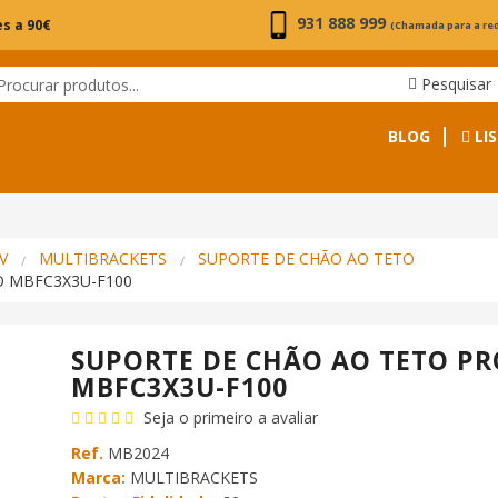
931 888 999
s a 90€
(Chamada para a re
Pesquisar
BLOG
LIS
V
MULTIBRACKETS
SUPORTE DE CHÃO AO TETO
O MBFC3X3U-F100
SUPORTE DE CHÃO AO TETO PR
MBFC3X3U-F100
Seja o primeiro a avaliar
Ref.
MB2024
Marca:
MULTIBRACKETS