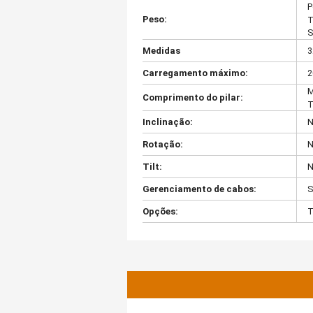
P
Peso:
T
S
Medidas
3
Carregamento máximo:
2
M
Comprimento do pilar:
T
Inclinação:
N
Rotação:
N
Tilt:
N
Gerenciamento de cabos:
S
Opções:
T