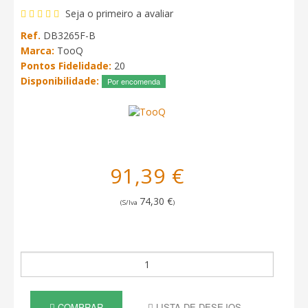
Seja o primeiro a avaliar
Ref.
DB3265F-B
Marca:
TooQ
Pontos Fidelidade:
20
Disponibilidade:
Por encomenda
91,39 €
74,30 €
(S/Iva
)
COMPRAR
LISTA DE DESEJOS