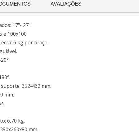
OCUMENTOS
AVALIAÇÕES
os: 17"- 27".
5 e 100x100.
crã: 6 kg por braço.
gulável.
-20°.
.
180°.
o suporte: 352-462 mm.
50 mm.
s.
to: 6,70 kg.
 390x260x80 mm.