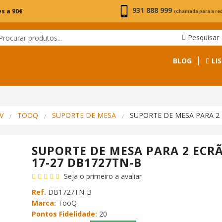
931 888 999
s a 90€
(Chamada para a re
Pesquisar
BLOG
LIS
V
TOOQ
SUPORTE DE MESA
SUPORTE DE MESA PARA 2 
SUPORTE DE MESA PARA 2 ECRÃ
17-27 DB1727TN-B
Seja o primeiro a avaliar
Ref.
DB1727TN-B
Marca:
TooQ
Pontos Fidelidade:
20