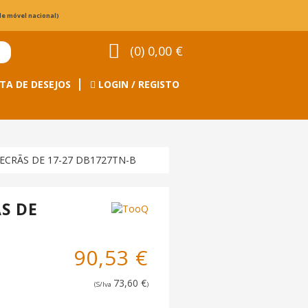
de móvel nacional)
(0) 0,00 €
TA DE DESEJOS
LOGIN / REGISTO
ECRÃS DE 17-27 DB1727TN-B
S DE
90,53 €
73,60 €
(S/Iva
)