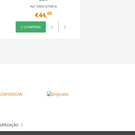
Ref. DB5032TNR-B
Ref. DB1127TN-B
03
26
€44,
€45,
COMPRAR
COMPRAR
utilização.