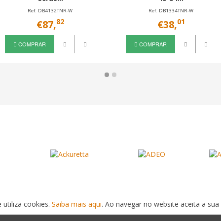
Ref. DB4132TNR-W
Ref. DB1334TNR-W
82
01
€87,
€38,
COMPRAR
COMPRAR
 utiliza cookies.
Saiba mais aqui
. Ao navegar no website aceita a sua 