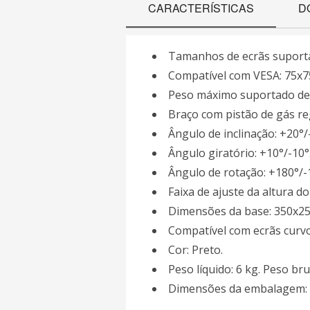
CARACTERÍSTICAS
D
Tamanhos de ecrãs suportad
Compatível com VESA: 75x7
Peso máximo suportado de e
Braço com pistão de gás re
Ângulo de inclinação: +20°/
Ângulo giratório: +10°/-10°
Ângulo de rotação: +180°/-
Faixa de ajuste da altura d
Dimensões da base: 350x2
Compatível com ecrãs curvo
Cor: Preto.
Peso líquido: 6 kg. Peso bru
Dimensões da embalagem: