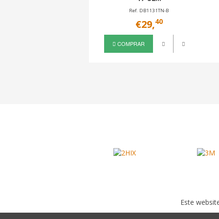
Ref. DB1131TN-B
40
€29,
COMPRAR
Este website