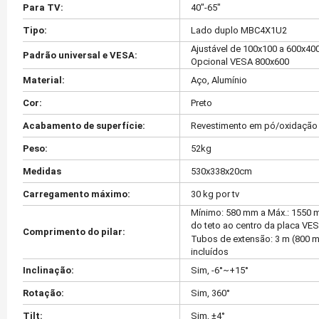
Para TV:
40"-65"
Tipo:
Lado duplo MBC4X1U2
Ajustável de 100x100 a 600x40
Padrão universal e VESA:
Opcional VESA 800x600
Material:
Aço, Alumínio
Cor:
Preto
Acabamento de superfície:
Revestimento em pó/oxidação
Peso:
52kg
Medidas
530x338x20cm
Carregamento máximo:
30 kg por tv
Mínimo: 580 mm a Máx.: 1550
do teto ao centro da placa VE
Comprimento do pilar:
Tubos de extensão: 3 m (800 
incluídos
Inclinação:
Sim, -6°~+15°
Rotação:
Sim, 360°
Tilt:
Sim, ±4°