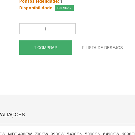
Pontos Fidelidade:
1
Disponibilidade:
Em Stock
COMPRAR
LISTA DE DESEJOS
VALIAÇÕES
90CW, MFC 490CW, 790CW, 990CW, 5490CN, 5890CN, 6490CW, 6890