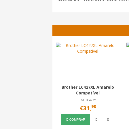
Brother LC427XL Amarelo
Compatível
Ref. LC427Y
98
€31,
COMPRAR