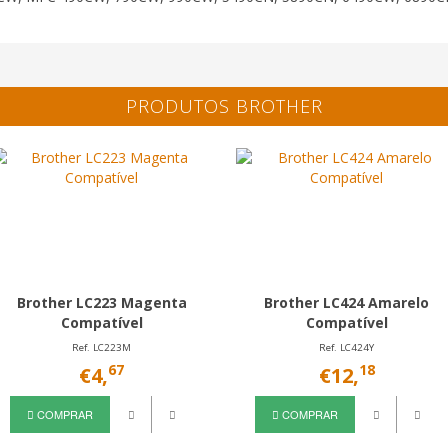
PRODUTOS BROTHER
Brother LC223 Magenta
Brother LC424 Amarelo
Compatível
Compatível
Ref. LC223M
Ref. LC424Y
67
18
€4,
€12,
COMPRAR
COMPRAR