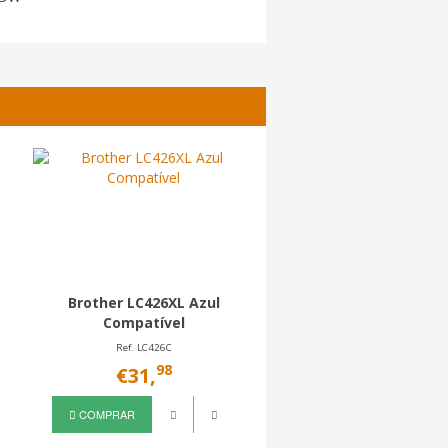
Brother LC426XL Azul
Brother LC225XL Ama
Compatível
Compatível
Ref. LC426C
Ref. LC225XLY
98
80
€31,
€4,
COMPRAR
COMPRAR