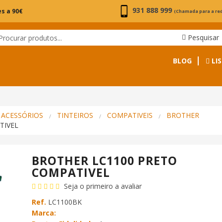
931 888 999
s a 90€
(Chamada para a re
Pesquisar
BLOG
LIS
 ACESSÓRIOS
TINTEIROS
COMPATIVEIS
BROTHER
TIVEL
BROTHER LC1100 PRETO
COMPATIVEL
Seja o primeiro a avaliar
Ref.
LC1100BK
Marca: