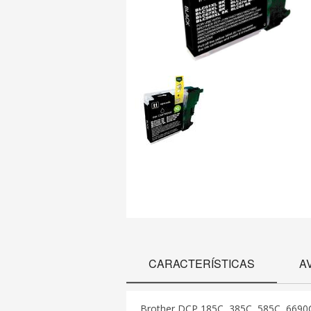
CARACTERÍSTICAS
A
Brother DCP 185C, 385C, 585C, 66