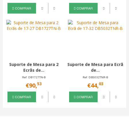
COMPRAR
COMPRAR
C
uporte de Mesa para 2
Suporte de Mesa para Ecrã
Supor
Ecrãs de...
de...
Ref. DB1727TN-B
Ref. DB5032TNR-B
53
03
€90,
€44,
COMPRAR
COMPRAR
C