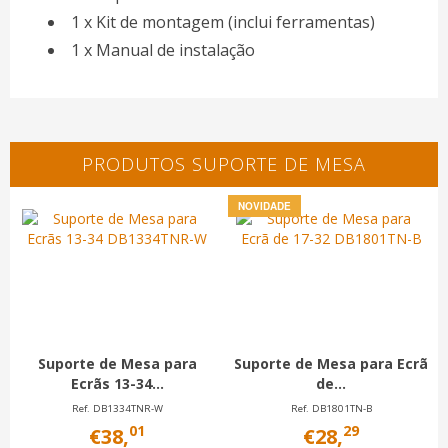
1 x Kit de montagem (inclui ferramentas)
1 x Manual de instalação
PRODUTOS SUPORTE DE MESA
NOVIDADE
Suporte de Mesa para
Suporte de Mesa para Ecrã
Sup
Ecrãs 13-34...
de...
Ref. DB1334TNR-W
Ref. DB1801TN-B
01
29
€38,
€28,