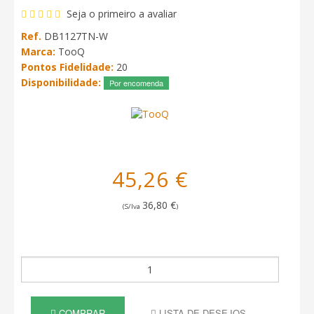
Seja o primeiro a avaliar
Ref.
DB1127TN-W
Marca:
TooQ
Pontos Fidelidade:
20
Disponibilidade:
Por encomenda
45,26 €
36,80 €
(S/Iva
)
COMPRAR
LISTA DE DESEJOS